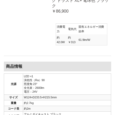
ク トラスト XL+ 電球色 ブラッ
ク
￥86,900
消費電
固有エネルギー消費
電気代
力
効率
約
約
61.9lm/W
42.0W
￥313
商品情報
LED ×1
演色性（Ra）90
光源
照度角:23°
全光束：2600lm
電圧：24V
サイズ
W124×D233.5×H215.5mm
重量
約2.7kg
コード長
約2m
アルミダイキャスト ブラック