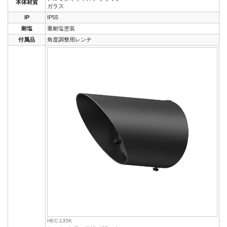
本体材質
ガラス
IP
IP55
耐塩
重耐塩塗装
付属品
角度調整用レンチ
HEC-135K