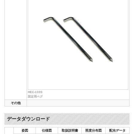
HEC-133S
固定用ペグ
その他
データダウンロード
姿図
仕様図
取扱説明書
照度分布図
配光データ