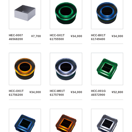
HEC-0007
HCC-G01T
HCC-B01T
¥7,700
¥34,000
¥34,000
46568200
61755500
61749400
HCC-O01T
HCC-W01T
HCC-001G
¥34,000
¥34,000
¥52,800
61756200
61757900
46572900