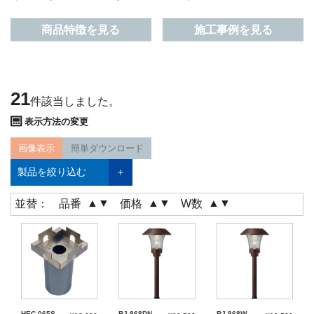
商品特徴を見る
施工事例を見る
21
件該当しました。
表示方法の変更
画像表示
簡単ダウンロード
製品を絞り込む
▲
▼
▲
▼
▲
▼
並替：
品番
価格
W数
HEC-065S
RJ-868DN
RJ-868W