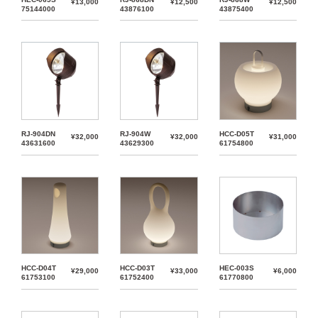
¥13,000
¥12,500
¥12,500
75144000
43876100
43875400
RJ-904DN
RJ-904W
HCC-D05T
¥32,000
¥32,000
¥31,000
43631600
43629300
61754800
HCC-D04T
HCC-D03T
HEC-003S
¥29,000
¥33,000
¥6,000
61753100
61752400
61770800