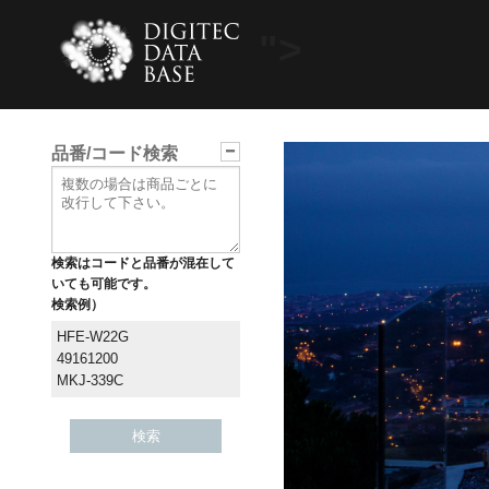
">
品番/コード検索
検索はコードと品番が混在して
いても可能です。
検索例）
HFE-W22G
49161200
MKJ-339C