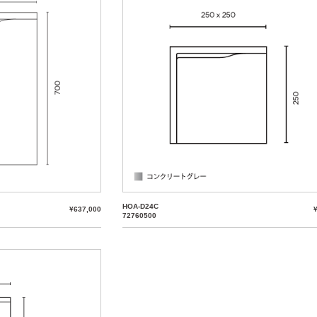
HOA-D24C
¥637,000
72760500