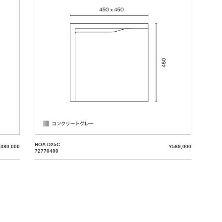
HOA-D25C
¥380,000
¥569,000
72770400