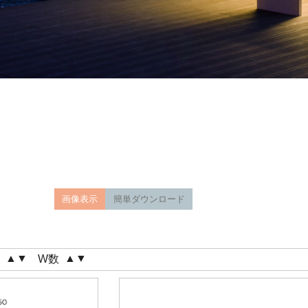
画像表示
簡単ダウンロード
▲
▼
▲
▼
格
W数