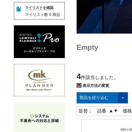
マイリストを確認
マイリスト数
0
商品
Empty
4
件該当しました。
表示方法の変更
製品を絞り込む
▲
▼
並替：
品番
価