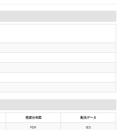
照度分布図
配光データ
PDF
IES