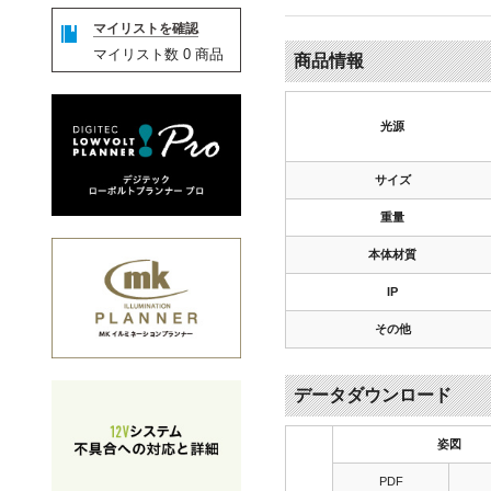
マイリストを確認
マイリスト数
0
商品
商品情報
光源
サイズ
重量
本体材質
IP
その他
データダウンロード
姿図
PDF