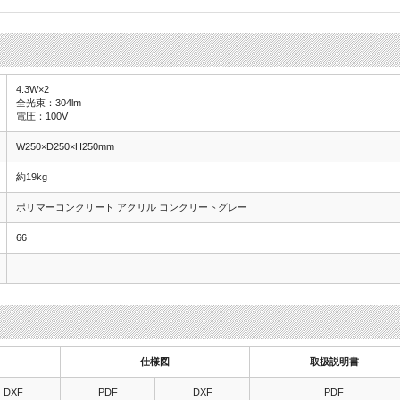
4.3W×2
全光束：304lm
電圧：100V
W250×D250×H250mm
約19kg
ポリマーコンクリート アクリル コンクリートグレー
66
仕様図
取扱説明書
DXF
PDF
DXF
PDF