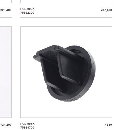
HCE-003K
¥26,400
¥37,400
75862300
HCE-005K
¥24,200
¥880
75864700