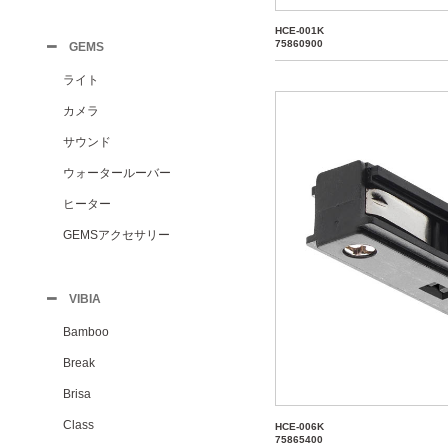
HCE-001K
75860900
GEMS
ライト
カメラ
サウンド
ウォータールーバー
ヒーター
GEMSアクセサリー
VIBIA
Bamboo
Break
Brisa
Class
HCE-006K
75865400