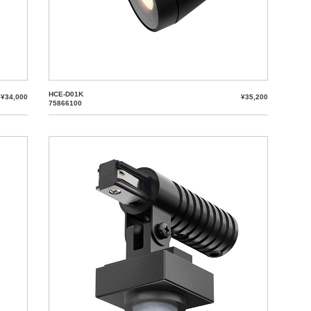
HCE-D01K
¥34,000
¥35,200
75866100