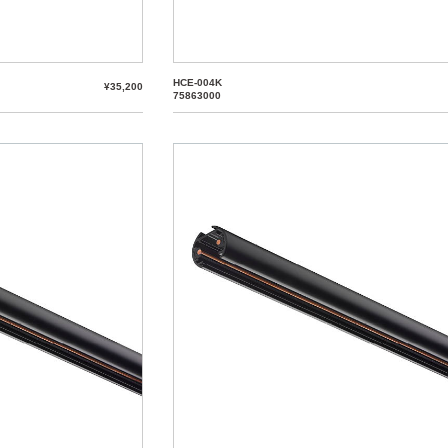
HCE-004K
¥35,200
75863000