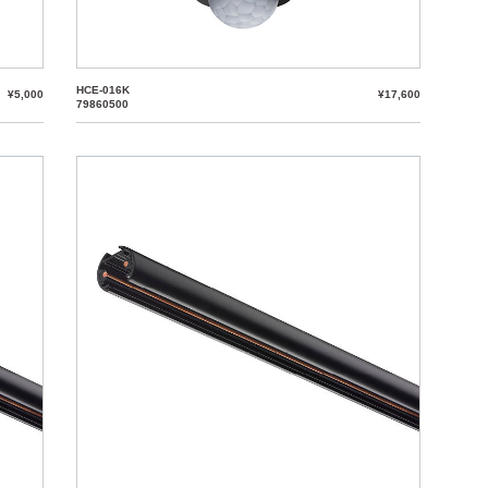
HCE-016K
¥5,000
¥17,600
79860500