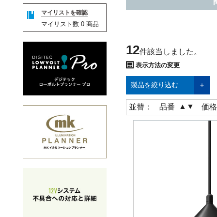
マイリストを確認
マイリスト数
0
商品
12
件該当しました。
表示方法の変更
製品を絞り込む
▲
▼
並替：
品番
価