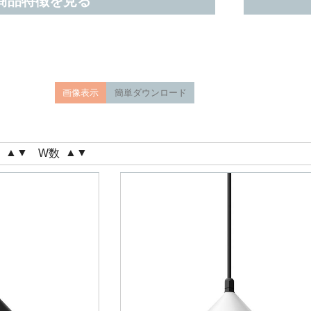
商品特徴を見る
画像表示
簡単ダウンロード
▲
▼
▲
▼
格
W数