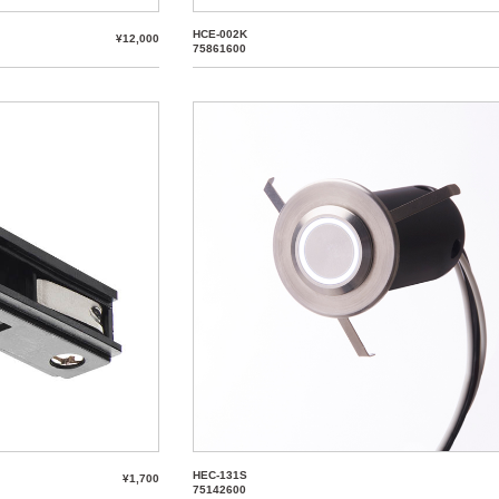
HCE-002K
¥12,000
75861600
HEC-131S
¥1,700
75142600