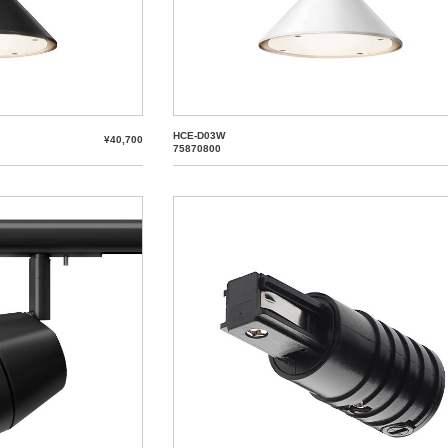
HCE-D03W
¥40,700
75870800