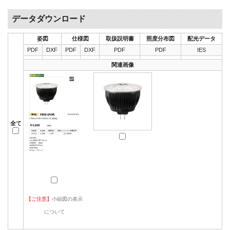
データダウンロード
姿図
仕様図
取扱説明書
照度分布図
配光データ
PDF
DXF
PDF
DXF
PDF
PDF
IES
関連画像
全て
【ご注意】
小組図の表示
について