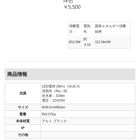
球色
￥5,500
消費電
電気
固有エネルギー消費
力
代
効率
約
約2.0W
112.0lm/W
￥15
商品情報
LED電球 2W×1（GU5.3）
演色性（Ra）82
光源
全光束：315lm
電圧：12V/24V
サイズ
Φ49.5×H45mm
重量
約0.07kg
本体材質
アルミ ブラック
IP
その他