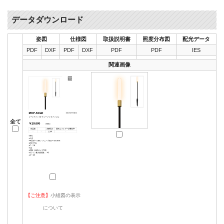
データダウンロード
姿図
仕様図
取扱説明書
照度分布図
配光データ
PDF
DXF
PDF
DXF
PDF
PDF
IES
関連画像
全て
【ご注意】
小組図の表示
について