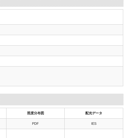
照度分布図
配光データ
PDF
IES