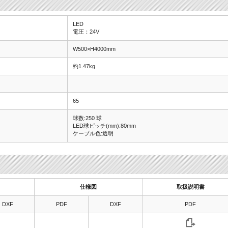
LED
電圧：24V
W500×H4000mm
約1.47kg
65
球数:250 球
LED球ピッチ(mm):80mm
ケーブル色:透明
仕様図
取扱説明書
DXF
PDF
DXF
PDF