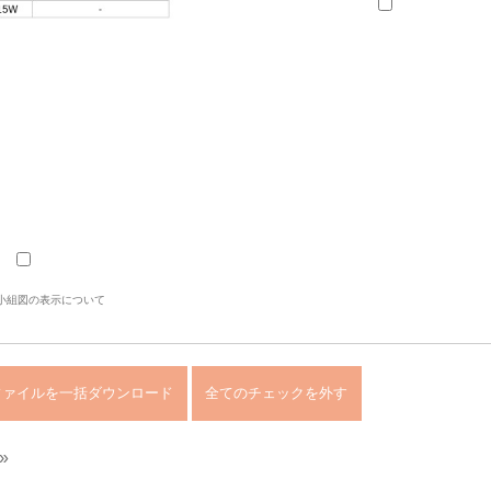
小組図の表示について
»