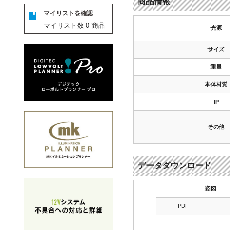
商品情報
マイリストを確認
マイリスト数
0
商品
光源
サイズ
重量
本体材質
IP
その他
データダウンロード
姿図
PDF