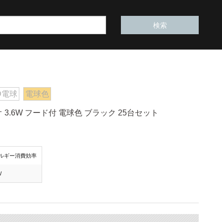
D電球
電球色
3.6W フード付 電球色 ブラック 25台セット
ルギー消費効率
W