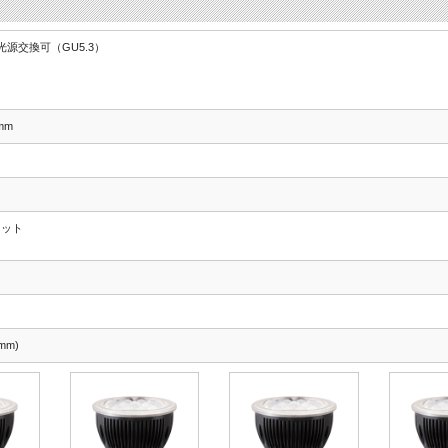
1 光源交換可（GU5.3）
mm
マット
mm)