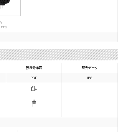
4V
3) 白色
照度分布図
配光データ
PDF
IES