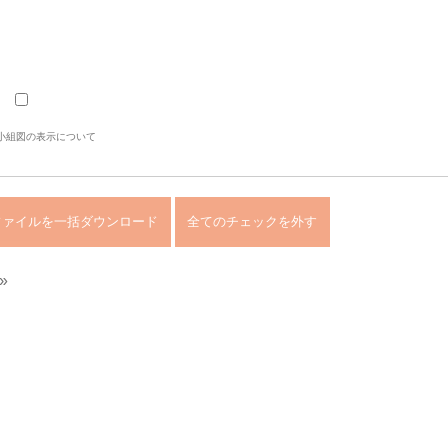
小組図の表示について
»