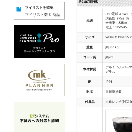
商品情報
マイリストを確認
LED電球 3.6W×
マイリスト数
0
商品
演色性（Ra）82
光源
全光束：335lm
電圧：12V/24V
サイズ
W86×D119×H153
重量
約0.51kg
コード長
約2m
アルミ シルバー
本体材質
ガラス
IP
IP44
耐塩
重耐塩塗装
付属品
六角レンチ(対辺4