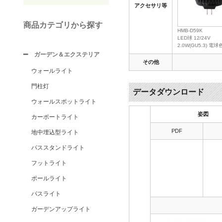
アクセサリ等
商品カテゴリから探す
HMB-D59K
LED球 12/24V
2.0W(GU5.3) 電球
ガーデン＆エクステリア
その他
ウォールライト
門柱灯
データダウンロード
ウォールスポットライト
姿図
カーポートライト
PDF
地中埋込型ライト
パススタンドライト
フットライト
ポールライト
パスライト
ガーデンアップライト