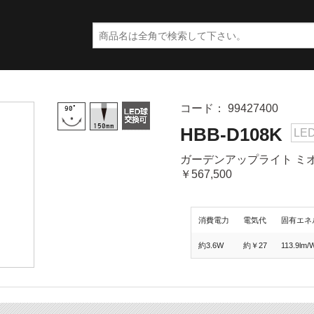
コード： 99427400
HBB-D108K
LE
ガーデンアップライト ミオ 
￥567,500
消費電力
電気代
固有エネ
約3.6W
約￥27
113.9lm/