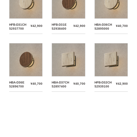
HFB-D31CH
HFB-D31E
HBA-D36CH
¥42,900
¥42,900
¥40,700
52937700
52938400
52895000
HBA-D36E
HBA-D37CH
HFB-D32CH
¥40,700
¥40,700
¥42,900
52896700
52897400
52939100