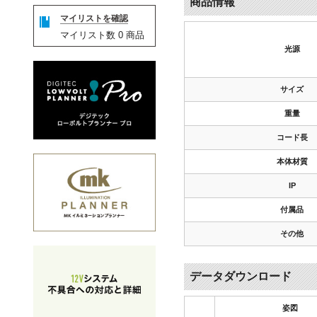
商品情報
マイリストを確認
マイリスト数
0
商品
光源
サイズ
重量
コード長
本体材質
IP
付属品
その他
データダウンロード
姿図