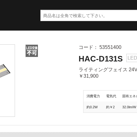
コード： 53551400
HAC-D131S
LE
ライティングフェイス 24V
￥31,900
消費電力
電気代
固有エネ
約0.2W
約￥2
32.0lm/W