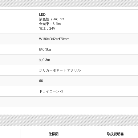
LED
演色性（Ra）93
全光束：6.4lm
電圧：24V
W190×D42×H70mm
約0.3kg
約0.3m
ポリカーボネート アクリル
66
ドライコーン×2
仕様図
取扱説明書