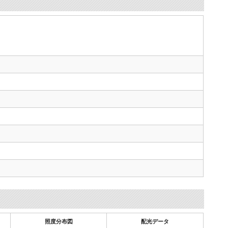
照度分布図
配光データ