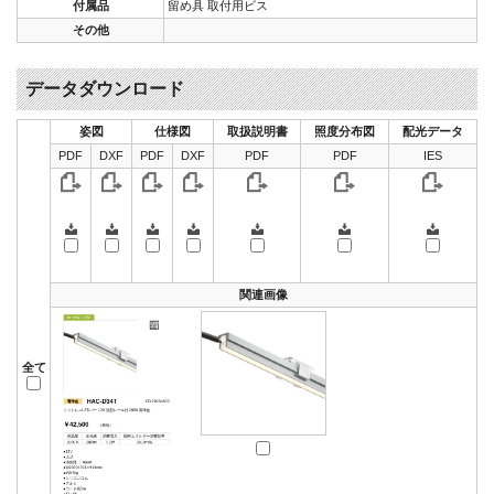
付属品
留め具 取付用ビス
その他
データダウンロード
姿図
仕様図
取扱説明書
照度分布図
配光データ
PDF
DXF
PDF
DXF
PDF
PDF
IES
関連画像
全て