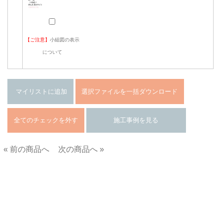
【ご注意】
小組図の表示
について
« 前の商品へ
次の商品へ »
■