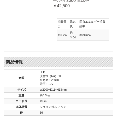
ール付 2000 電球色
￥42,500
消費電
電気
固有エネルギー消費
力
代
効率
約
約7.2W
38.9lm/W
￥54
商品情報
LED
演色性（Ra）80
光源
全光束：280lm
電圧：12V
サイズ
W2000×D11×H13mm
重量
約0.5kg
コード長
約5m
本体材質
シリコンゴム アルミ
IP
66