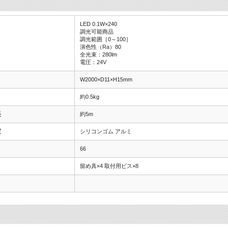
LED 0.1W×240
調光可能商品
調光範囲［0～100］
演色性（Ra）80
全光束：280lm
電圧：24V
W2000×D11×H15mm
約0.5kg
長
約5m
質
シリコンゴム アルミ
66
留め具×4 取付用ビス×8