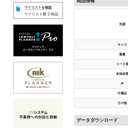
商品情報
マイリストを確認
マイリスト数
0
商品
光源
サイズ
重量
コード
本体材
IP
付属品
その他
データダウンロード