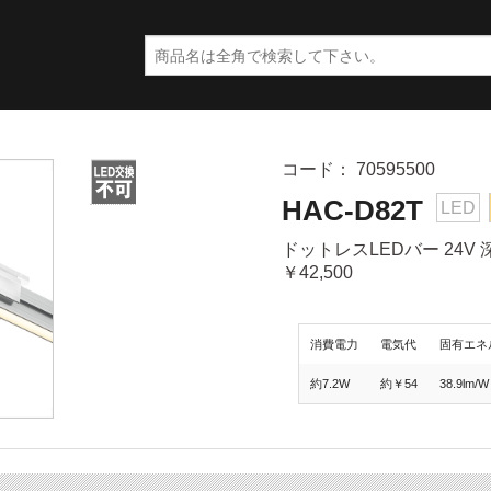
コード： 70595500
HAC-D82T
LED
ドットレスLEDバー 24V 
￥42,500
消費電力
電気代
固有エネ
約7.2W
約￥54
38.9lm/W