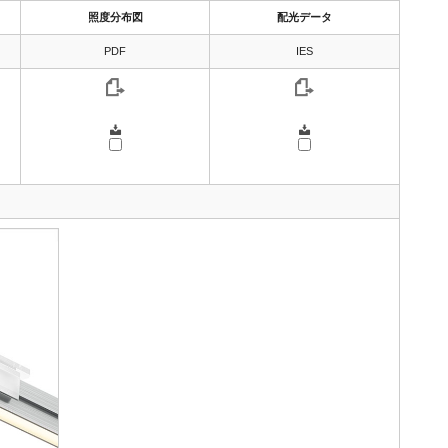
照度分布図
配光データ
PDF
IES