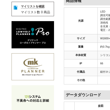
商品情報
マイリストを確認
LED
マイリスト数
0
商品
調光可
調光範囲
光源
演色性（
全光束：
電圧：2
サイズ
W1600
重量
約0.7kg
本体材質
シリコ
IP
66
付属品
組付ネジ
その他
データダウンロード
姿図