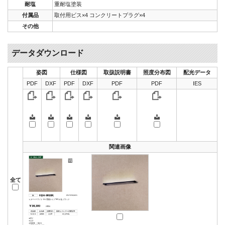
耐塩
重耐塩塗装
付属品
取付用ビス×4 コンクリートプラグ×4
その他
データダウンロード
姿図
仕様図
取扱説明書
照度分布図
配光データ
PDF
DXF
PDF
DXF
PDF
PDF
IES
関連画像
全て