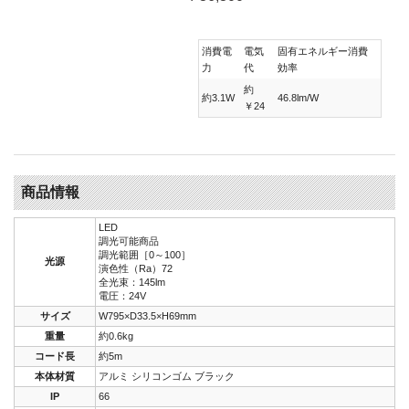
消費電
電気
固有エネルギー消費
力
代
効率
約
約3.1W
46.8lm/W
￥24
商品情報
LED
調光可能商品
調光範囲［0～100］
光源
演色性（Ra）72
全光束：145lm
電圧：24V
サイズ
W795×D33.5×H69mm
重量
約0.6kg
コード長
約5m
本体材質
アルミ シリコンゴム ブラック
IP
66