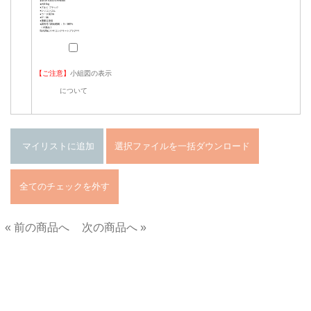
【ご注意】
小組図の表示
について
« 前の商品へ
次の商品へ »
■