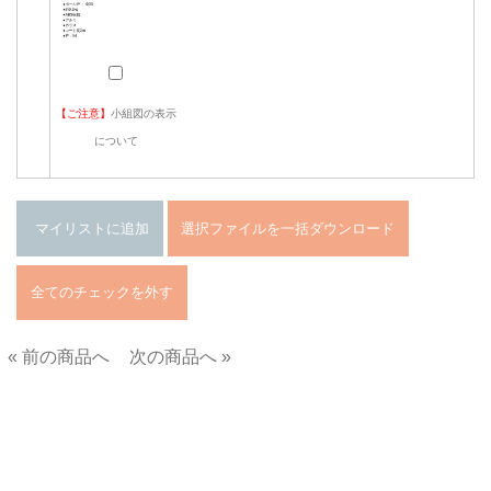
【ご注意】
小組図の表示
について
« 前の商品へ
次の商品へ »
■