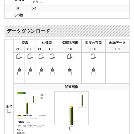
ガラス
IP
X4
その他
データダウンロード
姿図
仕様図
取扱説明書
照度分布図
配光データ
PDF
DXF
PDF
DXF
PDF
PDF
IES
関連画像
全て