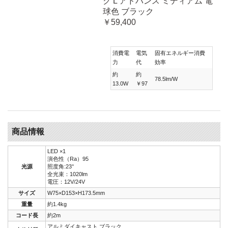
ク L アドバンス ミディアム 電
球色 ブラック
￥59,400
消費電
電気
固有エネルギー消費
力
代
効率
約
約
78.5lm/W
13.0W
￥97
商品情報
LED ×1
演色性（Ra）95
光源
照度角:23°
全光束：1020lm
電圧：12V/24V
サイズ
W75×D153×H173.5mm
重量
約1.4kg
コード長
約2m
アルミダイキャスト ブラック