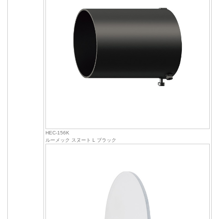
HEC-156K
ルーメック スヌート L ブラック