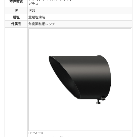
本体材質
ガラス
IP
IP55
耐塩
重耐塩塗装
付属品
角度調整用レンチ
HEC-155K