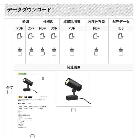
データダウンロード
姿図
仕様図
取扱説明書
照度分布図
配光データ
PDF
DXF
PDF
DXF
PDF
PDF
IES
関連画像
全て