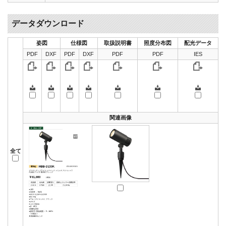
データダウンロード
姿図
仕様図
取扱説明書
照度分布図
配光データ
PDF
DXF
PDF
DXF
PDF
PDF
IES
関連画像
全て