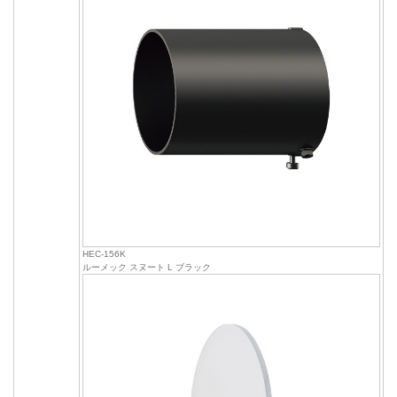
HEC-156K
ルーメック スヌート L ブラック