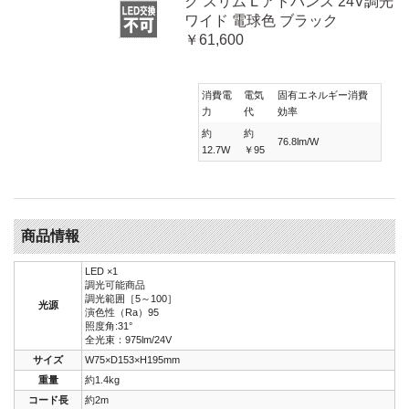
ク スリム L アドバンス 24V調光
ワイド 電球色 ブラック
￥61,600
消費電
電気
固有エネルギー消費
力
代
効率
約
約
76.8lm/W
12.7W
￥95
商品情報
LED ×1
調光可能商品
調光範囲［5～100］
光源
演色性（Ra）95
照度角:31°
全光束：975lm/24V
サイズ
W75×D153×H195mm
重量
約1.4kg
コード長
約2m