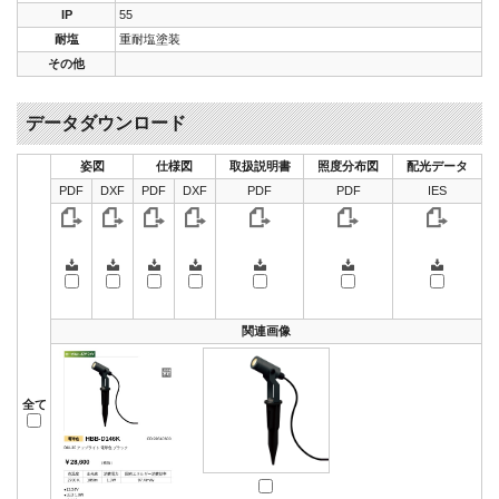
IP
55
耐塩
重耐塩塗装
その他
データダウンロード
姿図
仕様図
取扱説明書
照度分布図
配光データ
PDF
DXF
PDF
DXF
PDF
PDF
IES
関連画像
全て