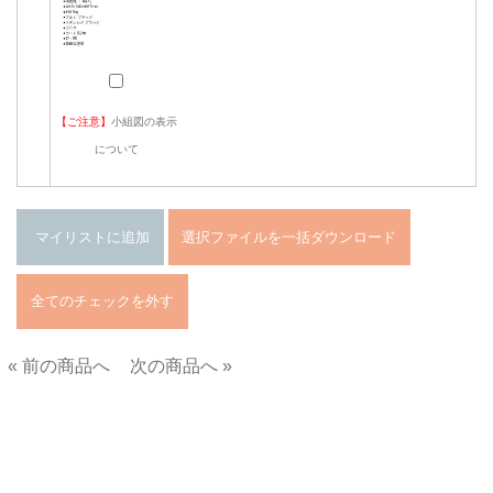
【ご注意】
小組図の表示
について
« 前の商品へ
次の商品へ »
■