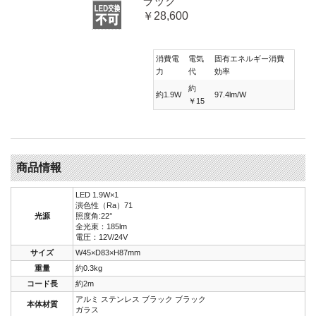
ラック
￥28,600
消費電
電気
固有エネルギー消費
力
代
効率
約
約1.9W
97.4lm/W
￥15
商品情報
LED 1.9W×1
演色性（Ra）71
光源
照度角:22°
全光束：185lm
電圧：12V/24V
サイズ
W45×D83×H87mm
重量
約0.3kg
コード長
約2m
アルミ ステンレス ブラック ブラック
本体材質
ガラス