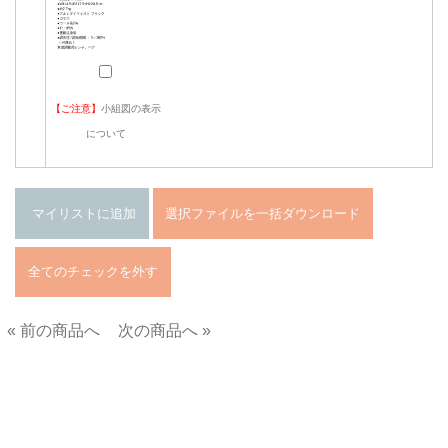
【ご注意】
小組図の表示
について
« 前の商品へ
次の商品へ »
■