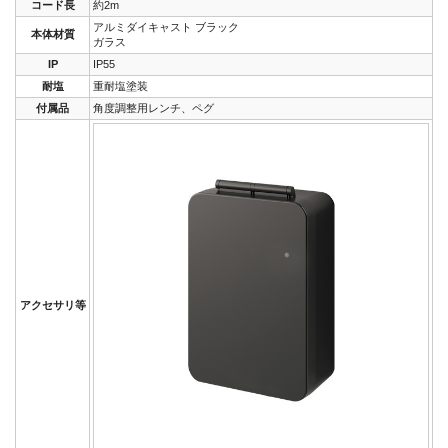
コード長
約2m
アルミダイキャスト ブラック
本体材質
ガラス
IP
IP55
耐塩
重耐塩塗装
付属品
角度調整用レンチ、ペグ
アクセサリ等