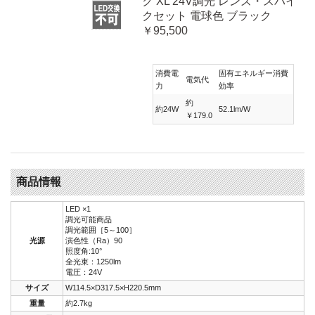
ク XL 24V調光 レンズ・スパイ
クセット 電球色 ブラック
￥95,500
消費電
固有エネルギー消費
電気代
力
効率
約
約24W
52.1lm/W
￥179.0
商品情報
LED ×1
調光可能商品
調光範囲［5～100］
光源
演色性（Ra）90
照度角:10°
全光束：1250lm
電圧：24V
サイズ
W114.5×D317.5×H220.5mm
重量
約2.7kg