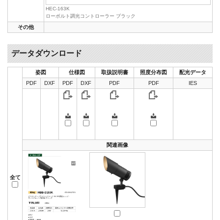
HEC-163K
ローボルト調光コントローラー ブラック
その他
データダウンロード
姿図
仕様図
取扱説明書
照度分布図
配光データ
PDF
DXF
PDF
DXF
PDF
PDF
IES
関連画像
全て