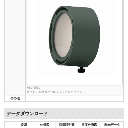
HEC-051C
オプティ 拡散カバーM チャコールグリーン
その他
データダウンロード
姿図
仕様図
取扱説明書
照度分布図
配光データ