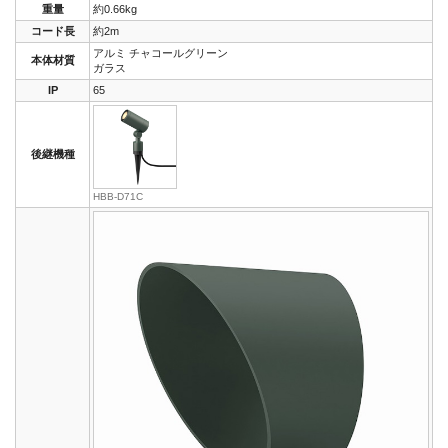
重量
約0.66kg
コード長
約2m
アルミ チャコールグリーン
本体材質
ガラス
IP
65
後継機種
HBB-D71C