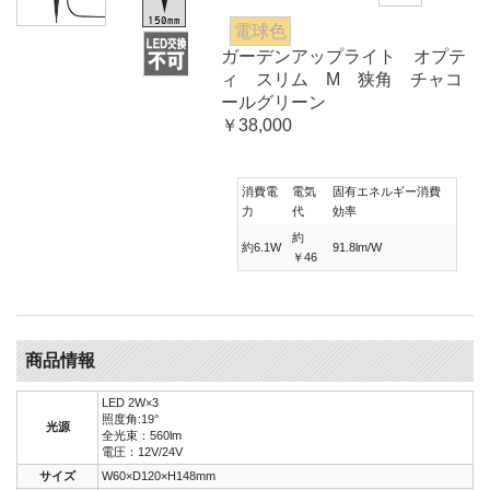
電球色
ガーデンアップライト オプテ
ィ スリム M 狭角 チャコ
ールグリーン
￥38,000
消費電
電気
固有エネルギー消費
力
代
効率
約
約6.1W
91.8lm/W
￥46
商品情報
LED 2W×3
照度角:19°
光源
全光束：560lm
電圧：12V/24V
サイズ
W60×D120×H148mm