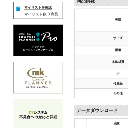
商品情報
マイリストを確認
マイリスト数
0
商品
光源
サイズ
重量
本体材質
IP
付属品
その他
データダウンロード
姿図