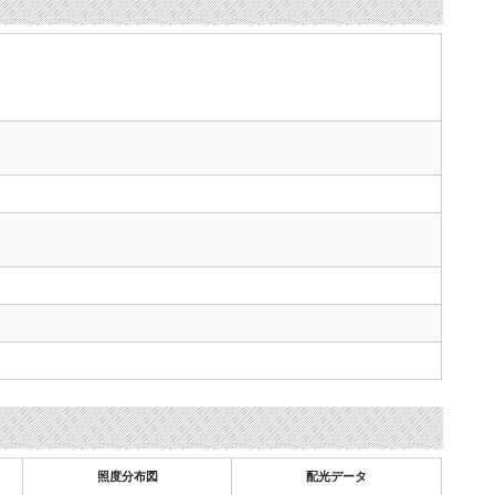
照度分布図
配光データ