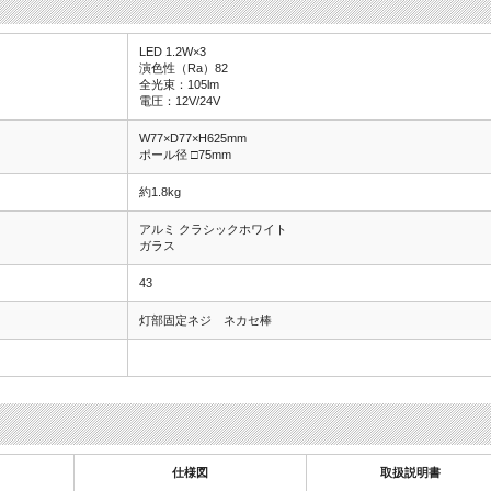
LED 1.2W×3
演色性（Ra）82
全光束：105lm
電圧：12V/24V
W77×D77×H625mm
ポール径 □75mm
約1.8kg
アルミ クラシックホワイト
ガラス
43
灯部固定ネジ ネカセ棒
仕様図
取扱説明書