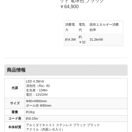
ット 電球色 ブラック
￥64,900
消費電
電気
固有エネルギー消費
力
代
効率
約
約4.3W
31.2lm/W
￥32
商品情報
LED 4.3W×6
演色性（Ra）82
光源
全光束：134lm
電圧：12V/24V
Φ80×H800mm
サイズ
ポール径 Φ80mm
重量
約2kg
コード長
約0.15m
アルミダイキャスト ステンレス ブラック ブラック
本体材質
アクリル（内面シボ入り）