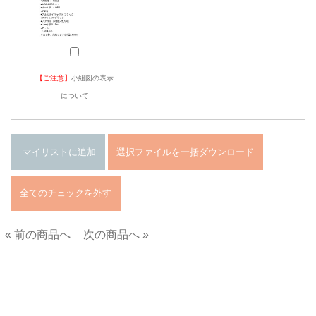
【ご注意】
小組図の表示
について
« 前の商品へ
次の商品へ »
■