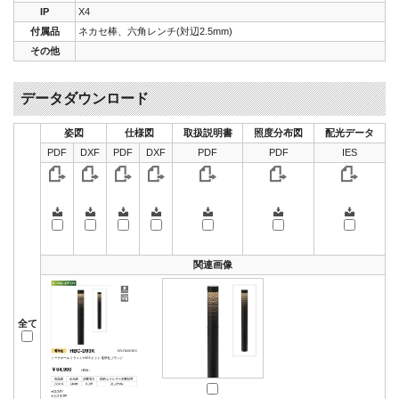
IP
X4
付属品
ネカセ棒、六角レンチ(対辺2.5mm)
その他
データダウンロード
姿図
仕様図
取扱説明書
照度分布図
配光データ
PDF
DXF
PDF
DXF
PDF
PDF
IES
関連画像
全て