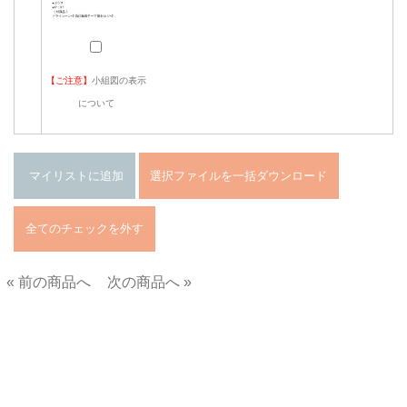
【ご注意】
小組図の表示
について
« 前の商品へ
次の商品へ »
■