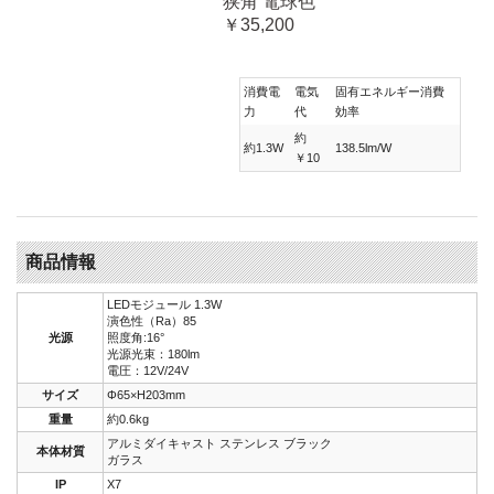
狭角 電球色
￥35,200
消費電
電気
固有エネルギー消費
力
代
効率
約
約1.3W
138.5lm/W
￥10
商品情報
LEDモジュール 1.3W
演色性（Ra）85
光源
照度角:16°
光源光束：180lm
電圧：12V/24V
サイズ
Φ65×H203mm
重量
約0.6kg
アルミダイキャスト ステンレス ブラック
本体材質
ガラス
IP
X7