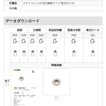
付属品
ドライコーン×2 自己融着テープ 取付ネジ×2
その他
データダウンロード
姿図
仕様図
取扱説明書
照度分布図
配光データ
PDF
DXF
PDF
DXF
PDF
PDF
IES
関連画像
全て