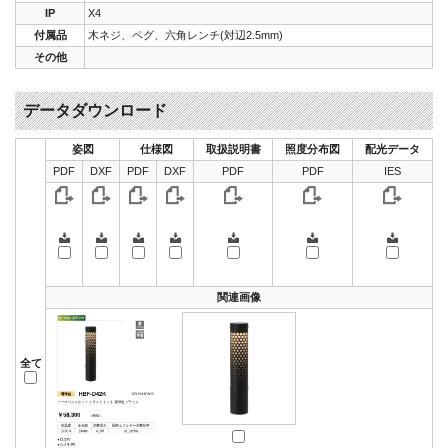
IP
X4
付属品
木ネジ、ペグ、六角レンチ(対辺2.5mm)
その他
データダウンロード
姿図
仕様図
取扱説明書
照度分布図
配光データ
PDF
DXF
PDF
DXF
PDF
PDF
IES
関連画像
全て