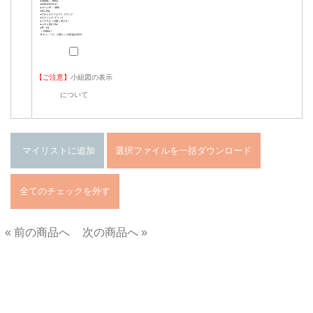
【ご注意】
小組図の表示
について
« 前の商品へ
次の商品へ »
■