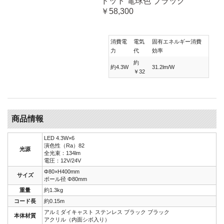
ドット 電球色 ブラック
￥58,300
消費電
電気
固有エネルギー消費
力
代
効率
約
約4.3W
31.2lm/W
￥32
商品情報
LED 4.3W×6
演色性（Ra）82
光源
全光束：134lm
電圧：12V/24V
Φ80×H400mm
サイズ
ポール径 Φ80mm
重量
約1.3kg
コード長
約0.15m
アルミダイキャスト ステンレス ブラック ブラック
本体材質
アクリル（内面シボ入り）