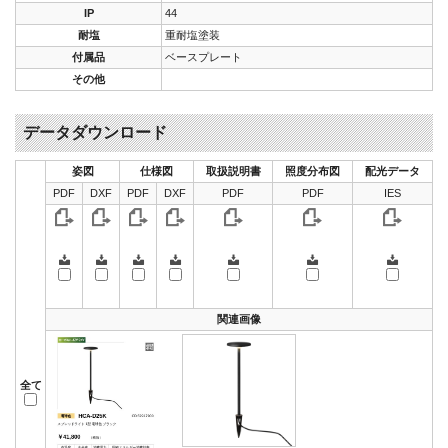
IP
44
耐塩
重耐塩塗装
付属品
ベースプレート
その他
データダウンロード
姿図
仕様図
取扱説明書
照度分布図
配光データ
PDF
DXF
PDF
DXF
PDF
PDF
IES
関連画像
全て