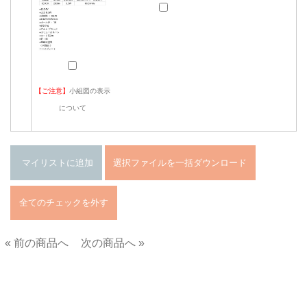
【ご注意】
小組図の表示
について
« 前の商品へ
次の商品へ »
■