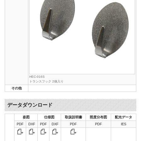
HEC-016S
トランスフック 2個入り
その他
データダウンロード
姿図
仕様図
取扱説明書
照度分布図
配光データ
PDF
DXF
PDF
DXF
PDF
PDF
IES