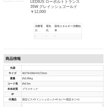
LEDIUS ローボルトトランス
35W グレイッシュゴールド
￥12,000
消費電
電気
固有エネルギー消費効
力
代
率
-
-
-
商品情報
光源
サイズ
W179×D60×H172mm
重量
約0.85kg
コード長
約0.5m
本体材質
プラスチック
IP
付属品
固定ビス×3 インシュロック×4 カバー固定ネジ×1