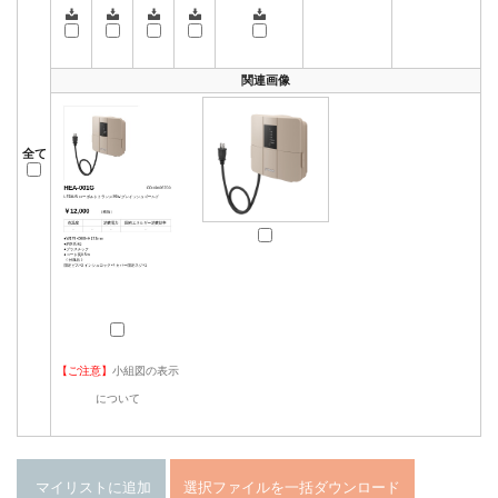
関連画像
全て
【ご注意】
小組図の表示
について