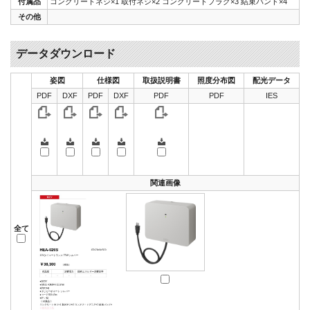
付属品
コンクリートネジ×1 取付ネジ×2 コンクリートプラグ×3 結束バンド×4
その他
データダウンロード
姿図
仕様図
取扱説明書
照度分布図
配光データ
PDF
DXF
PDF
DXF
PDF
PDF
IES
関連画像
全て