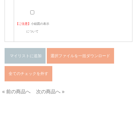
【ご注意】
小組図の表示
について
« 前の商品へ
次の商品へ »
■