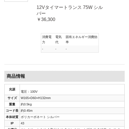
12Vタイマートランス 75W シル
バー
￥36,300
消費電
電気
固有エネルギー消費効
力
代
率
-
-
-
商品情報
光源
電圧：100V
サイズ
W165×D60×H132mm
重量
約0.5kg
コード長
約0.45m
本体材質
ポリカーボネート シルバー
IP
43