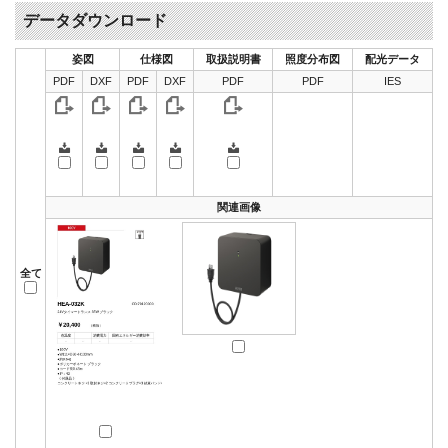
データダウンロード
姿図
仕様図
取扱説明書
照度分布図
配光データ
PDF
DXF
PDF
DXF
PDF
PDF
IES
関連画像
全て