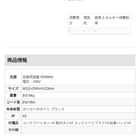
消費電
電気
固有エネルギー消費効
力
代
率
-
-
-
商品情報
光源
定格周波数:50/60Hz
電圧：100V
サイズ
W111×D60×H133mm
重量
約0.6kg
コード長
約0.45m
本体材質
ポリカーボネート ブラック
IP
43
付属品
コンクリートネジ ×1 取付ネジ×2 コンクリートプラグ×3 結束バンド×4
その他