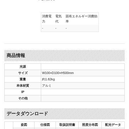
消費電
電気
固有エネルギー消費効
力
代
率
-
-
-
商品情報
光源
サイズ
W100×D100×H500mm
重量
約1.82kg
本体材質
アルミ
IP
その他
データダウンロード
姿図
仕様図
取扱説明書
照度分布図
配光データ