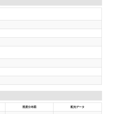
照度分布図
配光データ