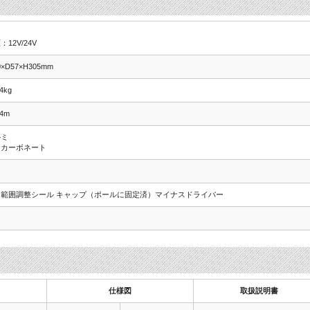
：12V/24V
0×D57×H305mm
4kg
.4m
ルミ
リカーボネート
知範囲調整シール キャップ（ポールに固定済）マイナスドライバー
仕様図
取扱説明書