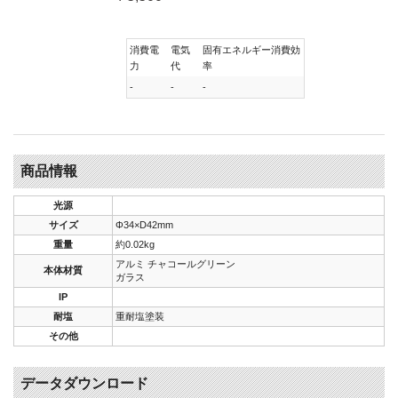
消費電
電気
固有エネルギー消費効
力
代
率
-
-
-
商品情報
光源
サイズ
Φ34×D42mm
重量
約0.02kg
アルミ チャコールグリーン
本体材質
ガラス
IP
耐塩
重耐塩塗装
その他
データダウンロード