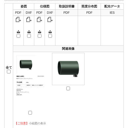
姿図
仕様図
取扱説明書
照度分布図
配光データ
PDF
DXF
PDF
DXF
PDF
PDF
IES
関連画像
全て
【ご注意】
小組図の表示