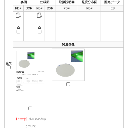
姿図
仕様図
取扱説明書
照度分布図
配光データ
PDF
DXF
PDF
DXF
PDF
PDF
IES
関連画像
全て
【ご注意】
小組図の表示
について