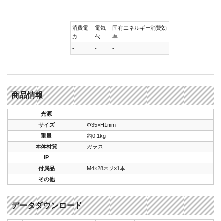
消費電
電気
固有エネルギー消費効
力
代
率
-
-
-
商品情報
光源
サイズ
Φ35×H1mm
重量
約0.1kg
本体材質
ガラス
IP
付属品
M4×28ネジ×1本
その他
データダウンロード