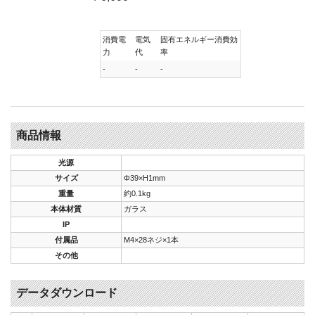
消費電
電気
固有エネルギー消費効
力
代
率
-
-
-
商品情報
光源
サイズ
Φ39×H1mm
重量
約0.1kg
本体材質
ガラス
IP
付属品
M4×28ネジ×1本
その他
データダウンロード