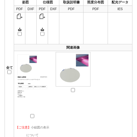
姿図
仕様図
取扱説明書
照度分布図
配光データ
PDF
DXF
PDF
DXF
PDF
PDF
IES
関連画像
全て
【ご注意】
小組図の表示
について