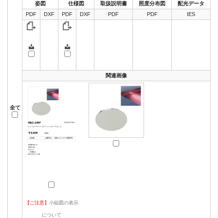
姿図
仕様図
取扱説明書
照度分布図
配光データ
PDF
DXF
PDF
DXF
PDF
PDF
IES
関連画像
全て
【ご注意】
小組図の表示
について