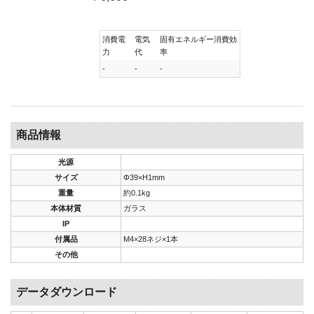
消費電
電気
固有エネルギー消費効
力
代
率
-
-
-
商品情報
光源
サイズ
Φ39×H1mm
重量
約0.1kg
本体材質
ガラス
IP
付属品
M4×28ネジ×1本
その他
データダウンロード