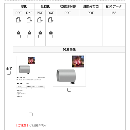
姿図
仕様図
取扱説明書
照度分布図
配光データ
PDF
DXF
PDF
DXF
PDF
PDF
IES
関連画像
全て
【ご注意】
小組図の表示