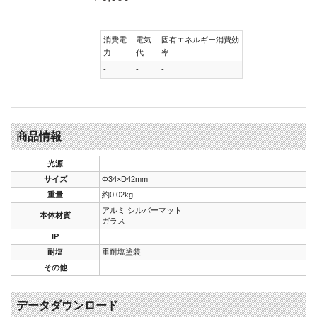
消費電
電気
固有エネルギー消費効
力
代
率
-
-
-
商品情報
光源
サイズ
Φ34×D42mm
重量
約0.02kg
アルミ シルバーマット
本体材質
ガラス
IP
耐塩
重耐塩塗装
その他
データダウンロード