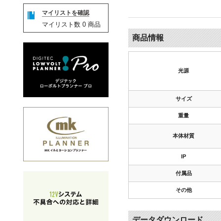
マイリストを確認
マイリスト数
0
商品
商品情報
光源
サイズ
重量
本体材質
IP
付属品
その他
データダウンロード