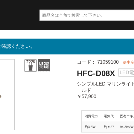
ご確認ください。
コード： 71059100
※生産
HFC-D08X
LED
シンプルLED マリンライト
ールド
￥57,900
消費電力
電気代
固有エネ
約3.5W
約￥27
94.3lm/W