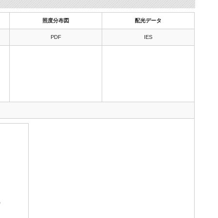
照度分布図
配光データ
PDF
IES