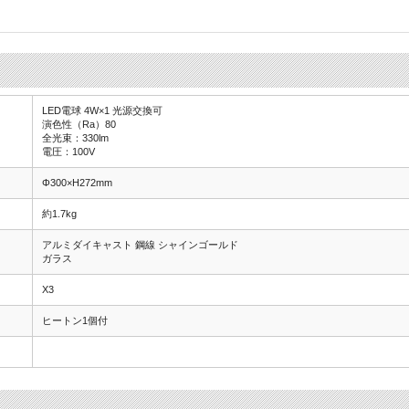
LED電球 4W×1 光源交換可
演色性（Ra）80
全光束：330lm
電圧：100V
Φ300×H272mm
約1.7kg
アルミダイキャスト 鋼線 シャインゴールド
ガラス
X3
ヒートン1個付