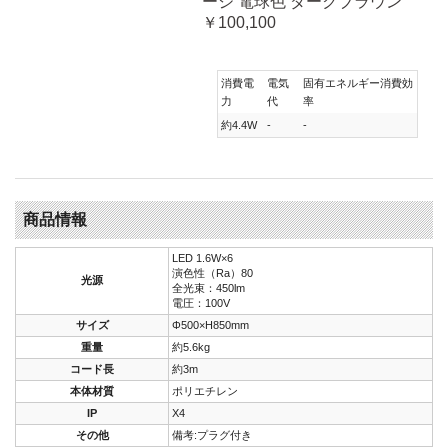
ージ 電球色 ダークブラウン
￥100,100
消費電
電気
固有エネルギー消費効
力
代
率
約4.4W
-
-
商品情報
LED 1.6W×6
演色性（Ra）80
光源
全光束：450lm
電圧：100V
サイズ
Φ500×H850mm
重量
約5.6kg
コード長
約3m
本体材質
ポリエチレン
IP
X4
その他
備考:プラグ付き