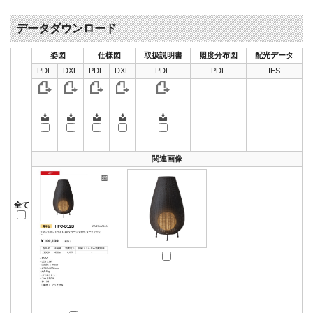
データダウンロード
姿図
仕様図
取扱説明書
照度分布図
配光データ
PDF
DXF
PDF
DXF
PDF
PDF
IES
関連画像
全て