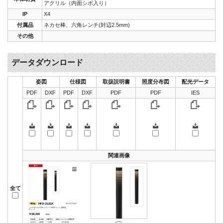
アクリル（内面シボ入り）
IP
X4
付属品
ネカセ棒、六角レンチ(対辺2.5mm)
その他
データダウンロード
姿図
仕様図
取扱説明書
照度分布図
配光データ
PDF
DXF
PDF
DXF
PDF
PDF
IES
関連画像
全て