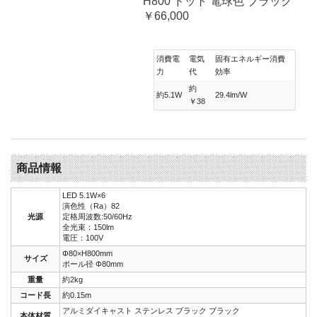
H800 ドット 電球色 ブラック
￥66,000
消費電
電気
固有エネルギー消費
力
代
効率
約
約5.1W
29.4lm/W
￥38
商品情報
LED 5.1W×6
演色性（Ra）82
光源
定格周波数:50/60Hz
全光束：150lm
電圧：100V
Φ80×H800mm
サイズ
ポール径 Φ80mm
重量
約2kg
コード長
約0.15m
アルミダイキャスト ステンレス ブラック ブラック
本体材質