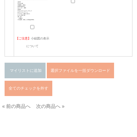
【ご注意】
小組図の表示
について
« 前の商品へ
次の商品へ »
■