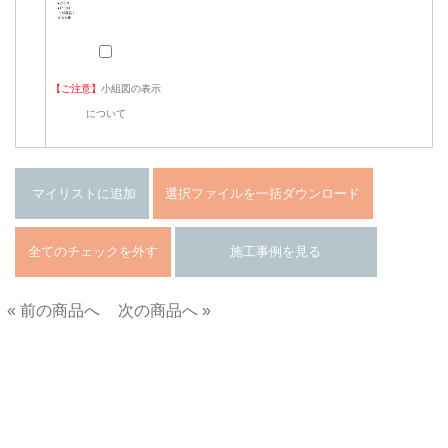
【ご注意】
小組図の表示
について
« 前の商品へ
次の商品へ »
■