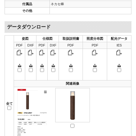
付属品
ネカセ棒
その他
データダウンロード
姿図
仕様図
取扱説明書
照度分布図
配光データ
PDF
DXF
PDF
DXF
PDF
PDF
IES
関連画像
全て