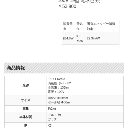
100V 19型 電球色 焼
￥53,900
消費電
電気
固有エネルギー消費
力
代
効率
約
約4.6W
29.3lm/W
￥35
商品情報
LED 1.6W×3
演色性（Ra）82
光源
全光束：135lm
電圧：100V
Φ82×H493mm
サイズ
ポール径 Φ80mm
重量
約2kg
アルミ 焼
本体材質
ガラス
IP
X3