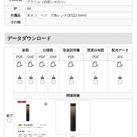
アクリル（内面シボ入り）
IP
X4
付属品
木ネジ、ペグ、六角レンチ(対辺2.5mm)
その他
データダウンロード
姿図
仕様図
取扱説明書
照度分布図
配光データ
PDF
DXF
PDF
DXF
PDF
PDF
IES
関連画像
全て