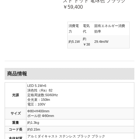
スト ドット 電球色 ブラック
￥59,400
消費電
電気
固有エネルギー消費
力
代
効率
約
約5.1W
29.4lm/W
￥38
商品情報
LED 5.1W×6
演色性（Ra）82
光源
定格周波数:50/60Hz
全光束：150lm
電圧：100V
Φ80×H400mm
サイズ
ポール径 Φ80mm
重量
約1.3kg
コード長
約0.15m
アルミダイキャスト ステンレス ブラック ブラック
本体材質