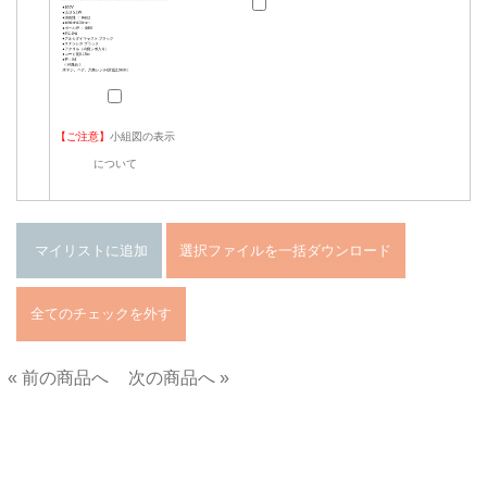
【ご注意】
小組図の表示
について
« 前の商品へ
次の商品へ »
■