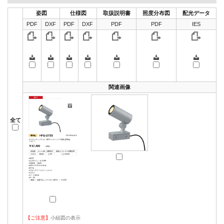
姿図
仕様図
取扱説明書
照度分布図
配光データ
PDF
DXF
PDF
DXF
PDF
PDF
IES
関連画像
全て
【ご注意】
小組図の表示