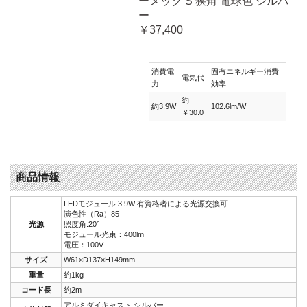
ーメック S 狭角 電球色 シルバ
ー
￥37,400
消費電
固有エネルギー消費
電気代
力
効率
約
約3.9W
102.6lm/W
￥30.0
商品情報
LEDモジュール 3.9W 有資格者による光源交換可
演色性（Ra）85
光源
照度角:20°
モジュール光束：400lm
電圧：100V
サイズ
W61×D137×H149mm
重量
約1kg
コード長
約2m
アルミダイキャスト シルバー