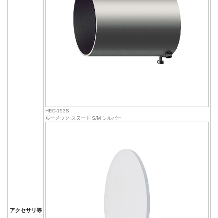
HEC-153S
ルーメック スヌート S/M シルバー
アクセサリ等