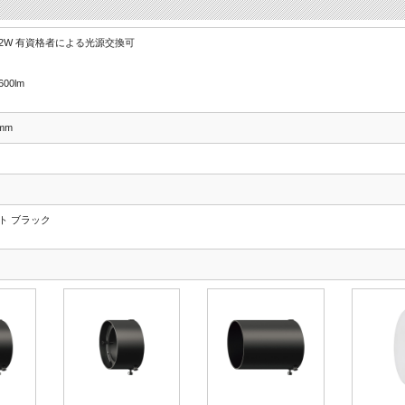
5.2W 有資格者による光源交換可
00lm
9mm
ト ブラック