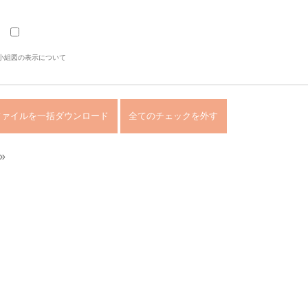
小組図の表示について
»