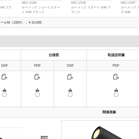
HEC-154K
HEC-153K
HEC-159T
/M ブラ
ルーメック ショートスヌー
ルーメック スヌート S/M ブ
ルーメック 
ト S/M ブラック
ラック
ズ S/M
ルM（100V）：￥10,000
仕様図
取扱説明書
DXF
PDF
DXF
PDF
関連画像