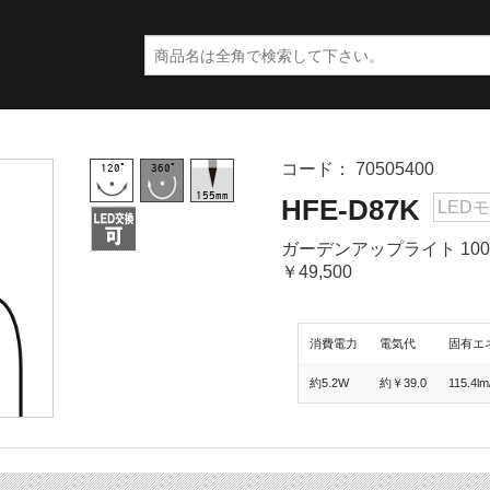
コード： 70505400
HFE-D87K
LED
ガーデンアップライト 100
￥49,500
消費電力
電気代
固有エ
約5.2W
約￥39.0
115.4l