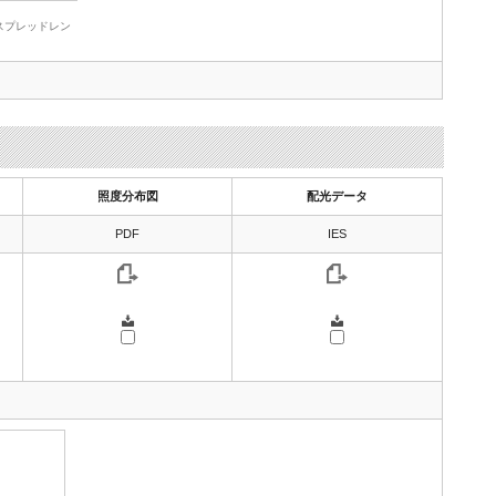
スプレッドレン
照度分布図
配光データ
PDF
IES