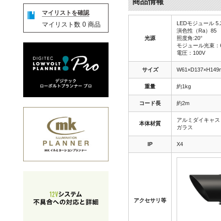
商品情報
マイリストを確認
LEDモジュール 
マイリスト数
0
商品
演色性（Ra）85
光源
照度角:20°
モジュール光束：6
電圧：100V
サイズ
W61×D137×H14
重量
約1kg
コード長
約2m
アルミダイキャス
本体材質
ガラス
IP
X4
アクセサリ等