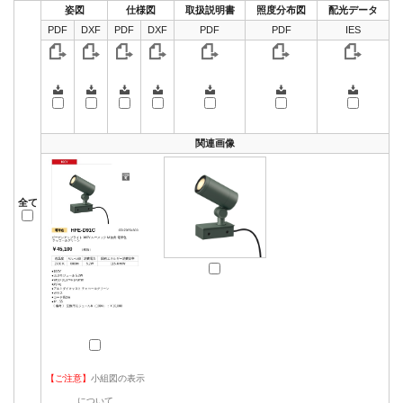
姿図
仕様図
取扱説明書
照度分布図
配光データ
PDF
DXF
PDF
DXF
PDF
PDF
IES
関連画像
全て
【ご注意】
小組図の表示
について