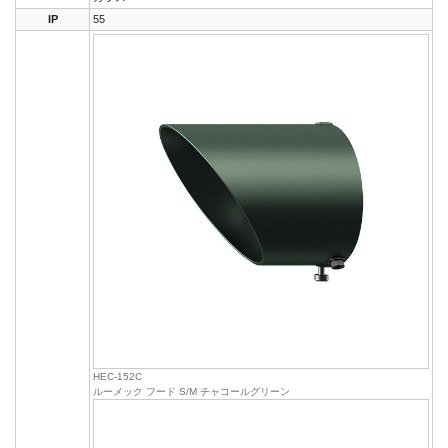
IP
55
HEC-152C
ルーメック フード S/M チャコールグリーン