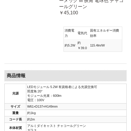
ーメック M 狭角 電球色 チャコ
ールグリーン
￥45,100
消費電
固有エネルギー消費
電気代
力
効率
約
約5.2W
115.4lm/W
￥39.0
商品情報
LEDモジュール 5.2W 有資格者による光源交換可
照度角:20°
光源
モジュール光束：600lm
電圧：100V
サイズ
W61×D137×H149mm
重量
約1kg
コード長
約2m
アルミダイキャスト チャコールグリーン
本体材質
ガラス