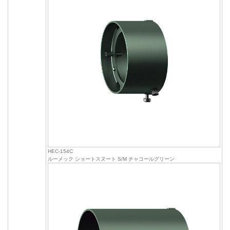
HEC-154C
ルーメック ショートスヌート S/M チャコールグリーン