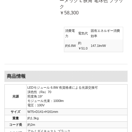
ーメック L 狭角 電球色 ブラッ
ク
￥58,300
消費電
固有エネルギー消費
電気代
力
効率
約
約6.8W
147.1lm/W
￥51.0
商品情報
LEDモジュール 6.8W 有資格者による光源交換可
演色性（Ra）70
光源
照度角:19°
モジュール光束：1000lm
電圧：100V
サイズ
W75×D141×H161mm
重量
約1.3kg
コード長
約2m
アルミダイキャスト ブラック