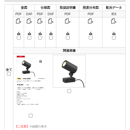
姿図
仕様図
取扱説明書
照度分布図
配光データ
PDF
DXF
PDF
DXF
PDF
PDF
IES
関連画像
全て
【ご注意】
小組図の表示