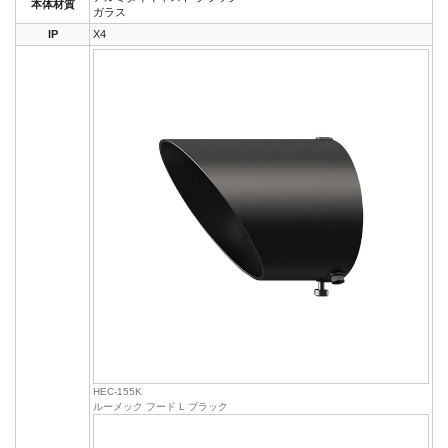
本体材質
ガラス
IP
X4
HEC-155K
ルーメック フード L ブラック