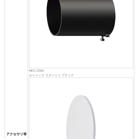
HEC-156K
ルーメック スヌート L ブラック
アクセサリ等