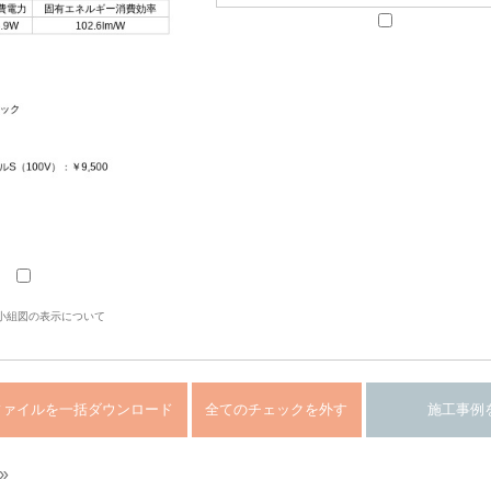
小組図の表示について
»