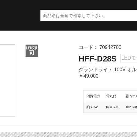
コード： 70942700
HFF-D28S
LED
グランドライト 100V オル
￥49,000
消費電力
電気代
固有エ
約3.9W
約￥30.0
102.6l