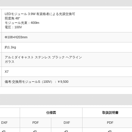
LEDモジュール 3.9W 有資格者による光源交換可
照度角:48°
モジュール光束：400lm
電圧：100V
Φ108×H203mm
約1.1kg
アルミダイキャスト ステンレス ブラック ヘアライン
ガラス
X7
備考:交換用モジュールS（100V）：￥9,500
仕様図
取扱説明書
DXF
PDF
DXF
PDF