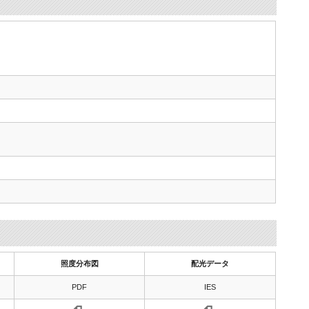
照度分布図
配光データ
PDF
IES