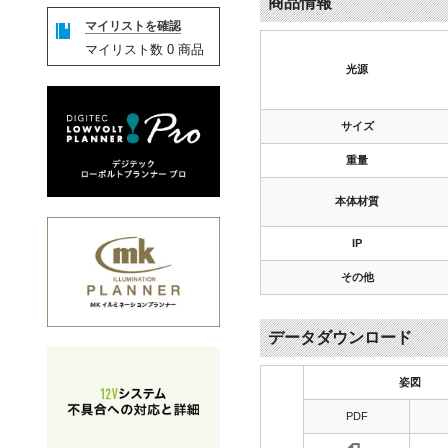
商品情報
マイリストを確認
マイリスト数
0
商品
光源
サイズ
重量
本体材質
IP
その他
データダウンロード
姿図
PDF