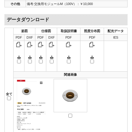
その他
備考:交換用モジュールM（100V）：￥10,000
データダウンロード
姿図
仕様図
取扱説明書
照度分布図
配光データ
PDF
DXF
PDF
DXF
PDF
PDF
IES
関連画像
全て