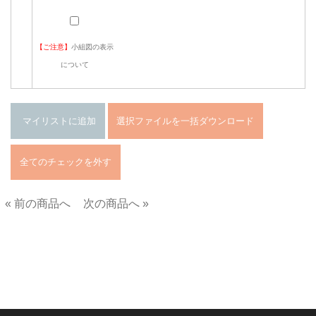
【ご注意】
小組図の表示
について
« 前の商品へ
次の商品へ »
■