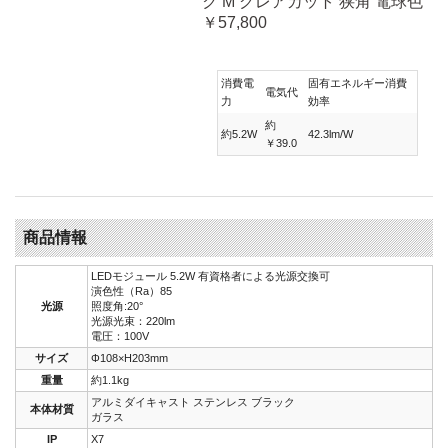
ク M グレアカット 狭角 電球色
￥57,800
消費電
固有エネルギー消費
電気代
力
効率
約
約5.2W
42.3lm/W
￥39.0
商品情報
LEDモジュール 5.2W 有資格者による光源交換可
演色性（Ra）85
光源
照度角:20°
光源光束：220lm
電圧：100V
サイズ
Φ108×H203mm
重量
約1.1kg
アルミダイキャスト ステンレス ブラック
本体材質
ガラス
IP
X7