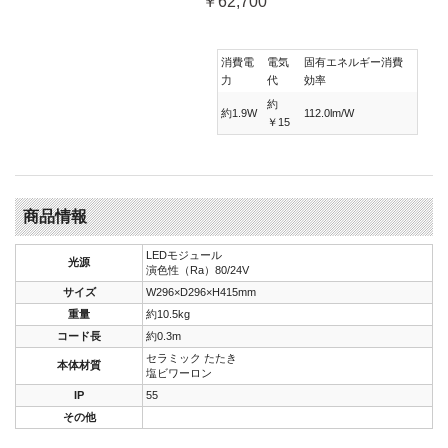
￥62,700
消費電
電気
固有エネルギー消費
力
代
効率
約
約1.9W
112.0lm/W
￥15
商品情報
LEDモジュール
光源
演色性（Ra）80/24V
サイズ
W296×D296×H415mm
重量
約10.5kg
コード長
約0.3m
セラミック たたき
本体材質
塩ビワーロン
IP
55
その他