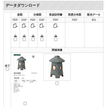
データダウンロード
姿図
仕様図
取扱説明書
照度分布図
配光データ
PDF
DXF
PDF
DXF
PDF
PDF
IES
関連画像
全て