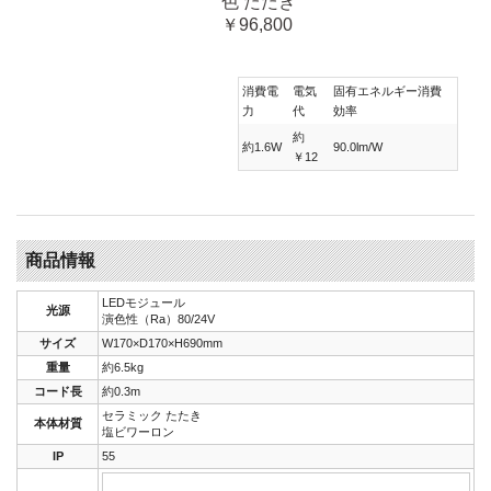
色 たたき
￥96,800
消費電
電気
固有エネルギー消費
力
代
効率
約
約1.6W
90.0lm/W
￥12
商品情報
LEDモジュール
光源
演色性（Ra）80/24V
サイズ
W170×D170×H690mm
重量
約6.5kg
コード長
約0.3m
セラミック たたき
本体材質
塩ビワーロン
IP
55