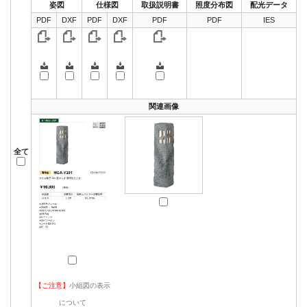
姿図
仕様図
取扱説明書
照度分布図
配光データ
PDF
DXF
PDF
DXF
PDF
PDF
IES
関連画像
全て
【ご注意】
小組図の表示
について