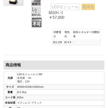
LEDモジュール
電球色
結(ゆい)
￥57,000
消費電
電気
固有エネルギー消費効
力
代
率
約1.2W
約￥9
-
商品情報
LEDモジュール 1.3W
光源
全光束： lm
電圧：12V
サイズ
W206×D206×H462mm
重量
約1.5kg
コード長
約5m
本体材質
ステンレス ブラック
IP
X4