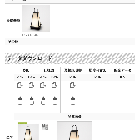
後継機種
HGB-D13K
その他
データダウンロード
姿図
仕様図
取扱説明書
照度分布図
配光データ
PDF
DXF
PDF
DXF
PDF
PDF
IES
関連画像
全て