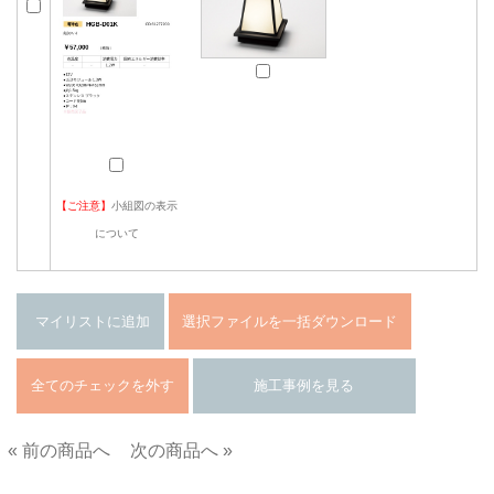
【ご注意】
小組図の表示
について
« 前の商品へ
次の商品へ »
■